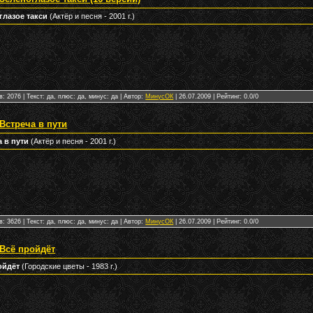
глазое такси
(Актёр и песня - 2001 г.)
: 2076 | Текст: да, плюс: да, минус: да | Автор:
МинусОК
|
26.07.2009
| Рейтинг: 0.0/0
Встреча в пути
а в пути
(Актёр и песня - 2001 г.)
: 3626 | Текст: да, плюс: да, минус: да | Автор:
МинусОК
|
26.07.2009
| Рейтинг: 0.0/0
 Всё пройдёт
ойдёт
(Городские цветы - 1983 г.)