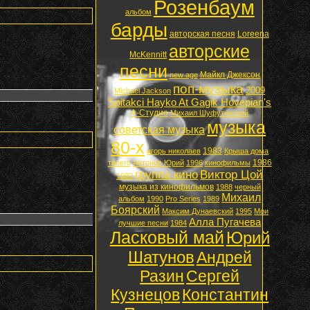
Розенбаум
альбом
барды
авторская песня
Loreena
авторские
McKennitt
песни
Майкл Джексон
new age
поп-музыка
2009
Michael Jackson
Spitakci Hayko At Gagik Hovepian's
А-Студио
Михаил Шуфутинский
музыка
советская музыка
80-х
1983
игорь николаев
Крыша дома
1986
твоего
Антонов Юрий
1996
кинофильмы
группа кино
Виктор Цой
1982
музыка из кинофильмов
1988
черный
Михаил
альбом
1990
Pro Series
1989
Боярский
Максим Дунаевский
1995
Мои
Алла Пугачева
лучшие песни
1984
Ласковый май
Юрий
Шатунов
Андрей
Разин
Сергей
Кузнецов
Константин