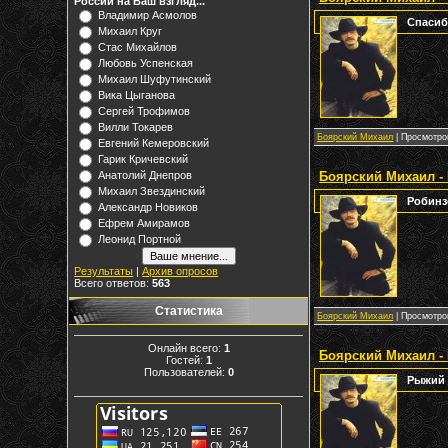
России на Ваш взгляд...
Владимир Асмолов
Спасиб
Михаил Круг
Стас Михайлов
Любовь Успенская
Михаил Шуфутинский
Вика Цыганова
Сергей Трофимов
Вилли Токарев
Боярский Михаил
| Просмотров
Евгений Кемеровский
Гарик Кричевский
Боярский Михаил -
Анатолий Днепров
Михаил Звездинский
Робин
Александр Новиков
Ефрем Амирамов
Леонид Портной
Результаты
|
Архив опросов
Всего ответов:
563
Статистика
Боярский Михаил
| Просмотров
Онлайн всего:
1
Боярский Михаил -
Гостей:
1
Пользователей:
0
Рыжий