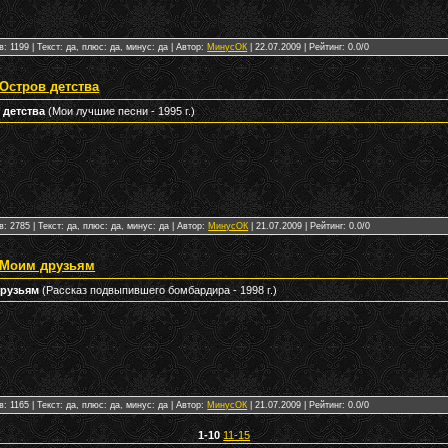
: 1199 | Текст: да, плюс: да, минус: да | Автор:
МинусОК
|
22.07.2009
| Рейтинг: 0.0/0
Остров детства
 детства
(Мои лучшие песни - 1995 г.)
: 2785 | Текст: да, плюс: да, минус: да | Автор:
МинусОК
|
21.07.2009
| Рейтинг: 0.0/0
 Моим друзьям
друзьям
(Рассказ подвыпившего бомбардира - 1998 г.)
: 1165 | Текст: да, плюс: да, минус: да | Автор:
МинусОК
|
21.07.2009
| Рейтинг: 0.0/0
1-10
11-15