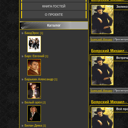
КНИГА ГОСТЕЙ
Зелено
О ПРОЕКТЕ
Каталог
БандЭрос
[1]
Боярский Михаил
| Просмотров
Боярский Михаил - 
Барс Евгений
[1]
Встреч
Барыкин Александр
[1]
Боярский Михаил
| Просмотров
Боярский Михаил -
Белый орёл
[2]
Всё пр
Билан Дима
[1]