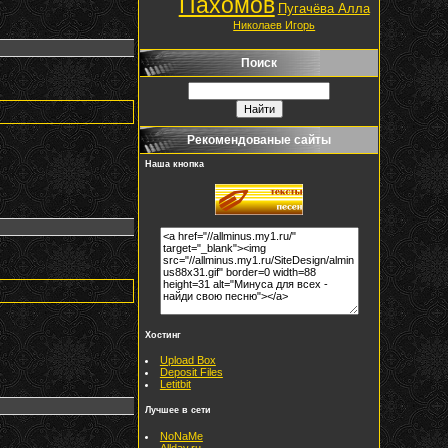
Пахомов
Пугачёва Алла
Николаев Игорь
Поиск
Рекомендованые сайты
Наша кнопка
Хостинг
Upload Box
Deposit Files
Letitbit
Лучшее в сети
NoNaMe
Allday.ru