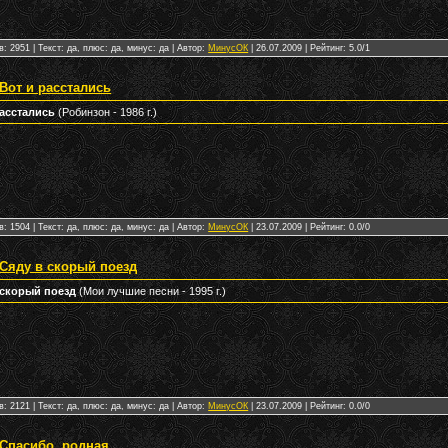
: 2951 | Текст: да, плюс: да, минус: да | Автор:
МинусОК
|
26.07.2009
| Рейтинг: 5.0/1
Вот и расстались
расстались
(Робинзон - 1986 г.)
: 1504 | Текст: да, плюс: да, минус: да | Автор:
МинусОК
|
23.07.2009
| Рейтинг: 0.0/0
 Сяду в скорый поезд
 скорый поезд
(Мои лучшие песни - 1995 г.)
: 2121 | Текст: да, плюс: да, минус: да | Автор:
МинусОК
|
23.07.2009
| Рейтинг: 0.0/0
 Спасибо, родная