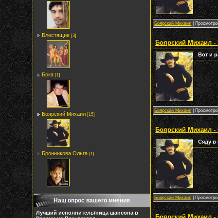
Боярский Михаил
| Просмотров
Блестящие
[3]
Боярский Михаил - 
Вот и 
Бока
[1]
Боярский Михаил
| Просмотров
Боярский Михаил
[15]
Боярский Михаил -
Сяду в
Бронникова Ольга
[1]
Боярский Михаил
| Просмотров
Наш опрос вашего мнения
Лучший исполнитель/ница шансона в
Боярский Михаил -