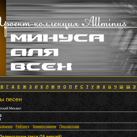
В
Г
Д
Е
Ж
З
И
К
Л
М
Н
О
П
Р
С
Т
У
Ф
Х
Ц
Ч
Ш
Щ
Э
ты песен
рский Михаил
5
0
азванию
·
Рейтингу
·
Комментариям
·
Просмотрам
Зеленоглазое такси (16 версий)