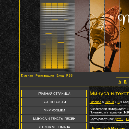
Главная
|
Регистрация
|
Вход
|
RSS
А
Б
Минуса и текс
ГЛАВНАЯ СТРАНИЦА
ВСЕ НОВОСТИ
Главная
»
Песни
»
Б
» Боя
В категории материалов
:
1
МИР МУЗЫКИ
Показано материалов
:
1-1
МИНУСА И ТЕКСТЫ ПЕСЕН
Сортировать по
:
Дате
·
Н
УГОЛОК МЕЛОМАНА
Боярский Михаил - 