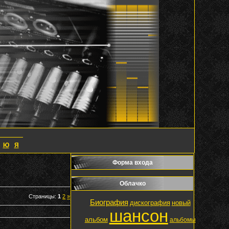
Ю
Я
Форма входа
Облачко
Страницы
:
1
2
»
Биография
дискография
новый
шансон
альбом
альбомы