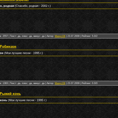
о, родная
(Спасибо, родная - 2002 г.)
: 2557 | Текст: да, плюс: да, минус: да | Автор:
МинусОК
|
23.07.2009
| Рейтинг: 5.0/2
 Робинзон
зон
(Мои лучшие песни - 1995 г.)
: 1383 | Текст: да, плюс: да, минус: да | Автор:
МинусОК
|
23.07.2009
| Рейтинг: 0.0/0
 Рыжий конь
 конь
(Мои лучшие песни - 1995 г.)