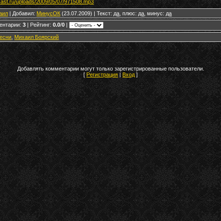
cast.ru/uploads/2009/05/07/971508.mp3
аил
|
Добавил
:
МинусОК
(23.07.2009) |
Текст
:
да
,
плюс
:
да
,
минус
:
да
ентарии
:
3
|
Рейтинг
:
0.0
/
0
|
есни
,
Михаил Боярский
Добавлять комментарии могут только зарегистрированные пользователи.
[
Регистрация
|
Вход
]