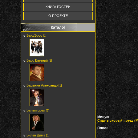
КНИГА ГОСТЕЙ
О ПРОЕКТЕ
Каталог
БандЭрос
[1]
Барс Евгений
[1]
Барыкин Александр
[1]
Белый орёл
[2]
Минус:
Сяду в скорый поезд (MPE
Плюс:
Билан Дима
[1]