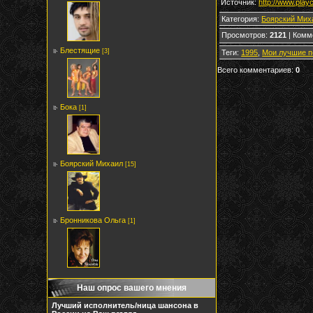
Источник
:
http://www.play
Категория
:
Боярский Мих
Просмотров
:
2121
|
Комм
Блестящие
[3]
Теги
:
1995
,
Мои лучшие п
Всего комментариев
:
0
Бока
[1]
Боярский Михаил
[15]
Бронникова Ольга
[1]
Наш опрос вашего мнения
Лучший исполнитель/ница шансона в