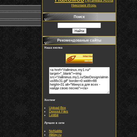
Пугачёва Алла
Николаев Игорь
Поиск
Рекомендованые сайты
Наша кнопка
Хостинг
Upload Box
Deposit Files
Letitbit
Лучшее в сети
NoNaMe
Allday.ru