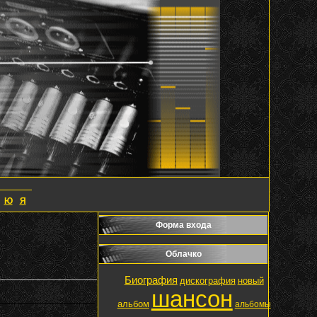
Ю
Я
Форма входа
Облачко
Биография
дискография
новый
шансон
альбом
альбомы