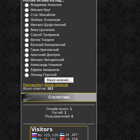
России на Ваш взгляд...
Владимир Асмолов
Михаил Круг
Стас Михайлов
Любовь Успенская
Михаил Шуфутинский
Вика Цыганова
Сергей Трофимов
Вилли Токарев
Евгений Кемеровский
Гарик Кричевский
Анатолий Днепров
Михаил Звездинский
Александр Новиков
Ефрем Амирамов
Леонид Портной
Результаты
|
Архив опросов
Всего ответов:
563
Статистика
Онлайн всего:
1
Гостей:
1
Пользователей:
0