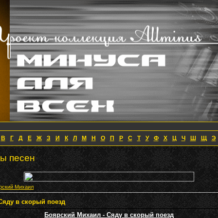
В
Г
Д
Е
Ж
З
И
К
Л
М
Н
О
П
Р
С
Т
У
Ф
Х
Ц
Ч
Ш
Щ
Э
ты песен
рский Михаил
Сяду в скорый поезд
Боярский Михаил - Сяду в скорый поезд