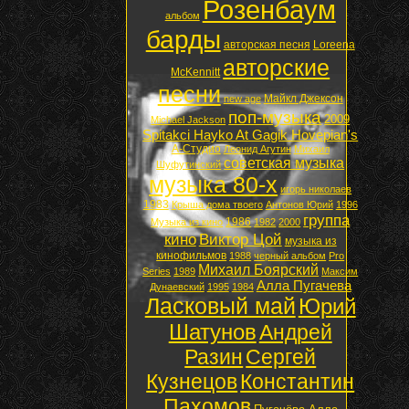
Розенбаум
альбом
барды
авторская песня
Loreena
авторские
McKennitt
песни
Майкл Джексон
new age
поп-музыка
2009
Michael Jackson
Spitakci Hayko At Gagik Hovepian's
А-Студио
Леонид Агутин
Михаил
советская музыка
Шуфутинский
музыка 80-х
игорь николаев
1983
Крыша дома твоего
Антонов Юрий
1996
группа
1986
Музыка из кино
1982
2000
кино
Виктор Цой
музыка из
кинофильмов
1988
черный альбом
Pro
Михаил Боярский
Series
1989
Максим
Алла Пугачева
Дунаевский
1995
1984
Ласковый май
Юрий
Шатунов
Андрей
Разин
Сергей
Кузнецов
Константин
Пахомов