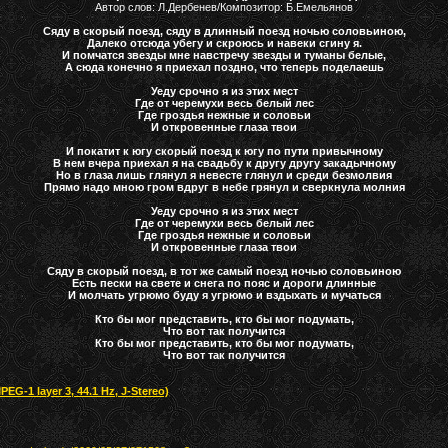
Автор слов: Л.Дербенев/Композитор: Б.Емельянов
Сяду в скорый поезд, сяду в длинный поезд ночью соловьиною,
Далеко отсюда убегу и скроюсь и навеки сгину я.
И помчатся звезды мне навстречу звезды и туманы белые,
А сюда конечно я приехал поздно, что теперь поделаешь
Уеду срочно я из этих мест
Где от черемухи весь белый лес
Где гроздья нежные и соловьи
И откровенные глаза твои
И покатит к югу скорый поезд к югу по пути привычному
В нем вчера приехал я на свадьбу к другу другу закадычному
Но в глаза лишь глянул я невесте глянул и среди безмолвия
Прямо надо мною гром вдруг в небе грянул и сверкнула молния
Уеду срочно я из этих мест
Где от черемухи весь белый лес
Где гроздья нежные и соловьи
И откровенные глаза твои
Сяду в скорый поезд, в тот же самый поезд ночью соловьиною
Есть пески на свете и снега по пояс и дороги длинные
И молчать угрюмо буду я угрюмо и вздыхать и мучаться
Кто бы мог представить, к
то бы мог подумать,
Что вот так получится
Кто бы мог представить, к
то бы мог подумать,
Что вот так получится
G-1 layer 3, 44.1 Hz, J-Stereo)