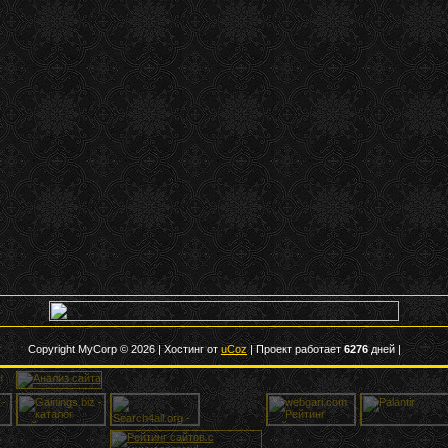
Copyright MyCorp © 2026
|
Хостинг от
uCoz
|
Проект работает
6276
дней |