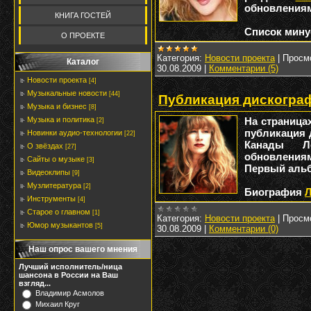
обновления
КНИГА ГОСТЕЙ
Список мину
О ПРОЕКТЕ
Категория:
Новости проекта
|
Просм
Каталог
30.08.2009
|
Комментарии (5)
Новости проекта
[4]
Музыкальные новости
[44]
Публикация дискограф
Музыка и бизнес
[8]
На страница
Музыка и политика
[2]
публикация 
Новинки аудио-технологии
[22]
Канады Л
О звёздах
[27]
обновлениям
Сайты о музыке
[3]
Первый альб
Видеоклипы
[9]
Музлитература
[2]
Биография
Л
Инструменты
[4]
Старое о главном
[1]
Категория:
Новости проекта
|
Просм
Юмор музыкантов
[5]
30.08.2009
|
Комментарии (0)
Наш опрос вашего мнения
Лучший исполнитель/ница
шансона в России на Ваш
взгляд...
Владимир Асмолов
Михаил Круг