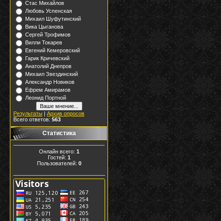
Стас Михайлов
Любовь Успенская
Михаил Шуфутинский
Вика Цыганова
Сергей Трофимов
Вилли Токарев
Евгений Кемеровский
Гарик Кричевский
Анатолий Днепров
Михаил Звездинский
Александр Новиков
Ефрем Амирамов
Леонид Портной
Результаты
|
Архив опросов
Всего ответов:
563
Статистика
Онлайн всего:
1
Гостей:
1
Пользователей:
0