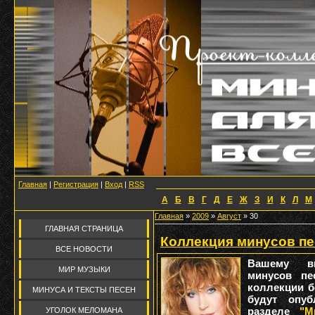
Главная
|
Регистрация
|
Вход
|
RSS
А
Б
В
Г
Д
Е
Ж
З
И
К
Л
М
Главная
»
2009
»
Август
»
30
ГЛАВНАЯ СТРАНИЦА
Коллекция минусов пе
ВСЕ НОВОСТИ
Вашему вн
МИР МУЗЫКИ
минусов п
коллекции б
МИНУСА И ТЕКСТЫ ПЕСЕН
будут опуб
разделе
"М
УГОЛОК МЕЛОМАНА