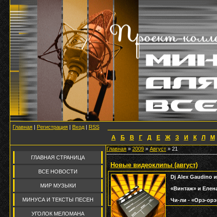
Главная
|
Регистрация
|
Вход
|
RSS
А
Б
В
Г
Д
Е
Ж
З
И
К
Л
М
Главная
»
2009
»
Август
»
21
ГЛАВНАЯ СТРАНИЦА
Новые видеоклипы (август)
ВСЕ НОВОСТИ
Dj Alex Gaudino 
МИР МУЗЫКИ
«Винтаж» и Елен
МИНУСА И ТЕКСТЫ ПЕСЕН
Чи-ли - «Орэ-орэ
УГОЛОК МЕЛОМАНА