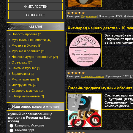
КНИГА ГОСТЕЙ
О ПРОЕКТЕ
Категория:
Видеоклипы
|
Просмотров:
1293
|
Добави
Каталог
Хит-парад нашего детства - 10 лу
Новости проекта
[4]
Эти волшебные м
озвучивают прия
Музыкальные новости
[44]
вызывают самые 
Музыка и бизнес
[8]
Музыка и политика
[2]
Новинки аудио-технологии
[22]
О звёздах
[27]
Сайты о музыке
[3]
Видеоклипы
[9]
Категория:
Старое о главном
|
Просмотров:
1423
|
Д
Музлитература
[2]
Инструменты
[4]
Онлайн-продажи музыки обгонят
Старое о главном
[1]
Согласно прогн
Юмор музыкантов
[5]
индустрии (IFPI
Соединенных Ш
компакт-диски.
Наш опрос вашего мнения
Лучший исполнитель/ница
шансона в России на Ваш
взгляд...
Владимир Асмолов
Михаил Круг