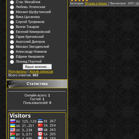
Стас Михайлов
Категория:
Музыка и бизнес
|
Просмотров:
1053
|
Д
Любовь Успенская
Михаил Шуфутинский
Вика Цыганова
Сергей Трофимов
Вилли Токарев
Евгений Кемеровский
Гарик Кричевский
Анатолий Днепров
Михаил Звездинский
Александр Новиков
Ефрем Амирамов
Леонид Портной
Результаты
|
Архив опросов
Всего ответов:
563
Статистика
Онлайн всего:
1
Гостей:
1
Пользователей:
0