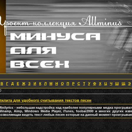
В
Г
Д
Е
Ж
З
И
К
Л
М
Н
О
П
Р
С
Т
У
Ф
Х
Ц
Ч
Ш
Щ
Э
0
- утилита для удобного считывания текстов песен
Minilyrics - небольшая надстройка над наиболее популярными медиа прогрыват
Winamp, Aimp, Windows Media Player, iTunes, foobar2000 и многих других изв
позволяющая видеть текст любых песен которые на данный момент проигрываю