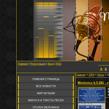
Главная
|
Регистрация
|
Вход
|
RSS
А
Б
Главная
»
2009
»
Июль
»
1
ГЛАВНАЯ СТРАНИЦА
Minilyrics 6.5.281 
ВСЕ НОВОСТИ
МИР МУЗЫКИ
МИНУСА И ТЕКСТЫ ПЕСЕН
УГОЛОК МЕЛОМАНА