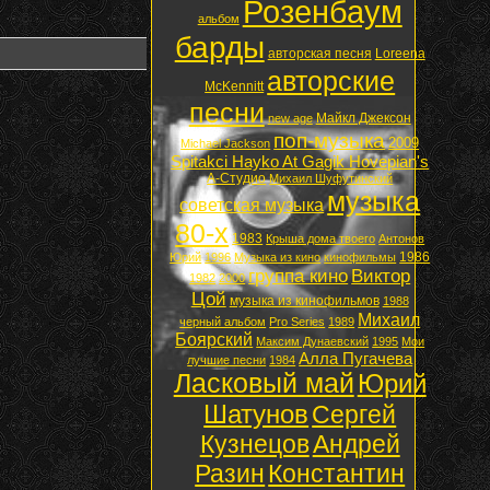
Розенбаум
альбом
барды
авторская песня
Loreena
авторские
McKennitt
песни
Майкл Джексон
new age
поп-музыка
2009
Michael Jackson
Spitakci Hayko At Gagik Hovepian's
А-Студио
Михаил Шуфутинский
музыка
советская музыка
80-х
1983
Крыша дома твоего
Антонов
1986
Юрий
1996
Музыка из кино
кинофильмы
группа кино
Виктор
1982
2000
Цой
музыка из кинофильмов
1988
Михаил
черный альбом
Pro Series
1989
Боярский
Максим Дунаевский
1995
Мои
Алла Пугачева
лучшие песни
1984
Ласковый май
Юрий
Шатунов
Сергей
Кузнецов
Андрей
Разин
Константин