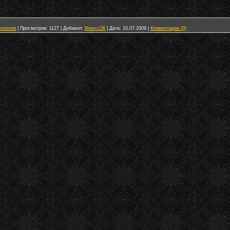
нологии
|
Просмотров:
1127
|
Добавил:
МинусОК
|
Дата:
10.07.2009
|
Комментарии (0)