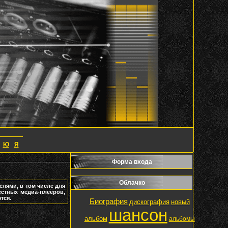
Ю
Я
Форма входа
Облачко
елями, в том числе для
естных медиа-плееров,
тся.
Биография
дискография
новый
шансон
альбом
альбомы