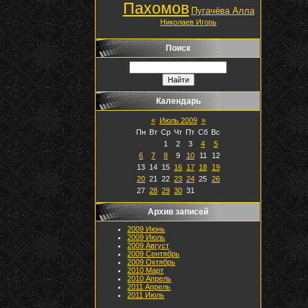
Пахомов
Пугачёва Алла
Николаев Игорь
Поиск
Календарь
«
Июль 2009
»
Пн
Вт
Ср
Чт
Пт
Сб
Вс
1
2
3
4
5
6
7
8
9
10
11
12
13
14
15
16
17
18
19
20
21
22
23
24
25
26
27
28
29
30
31
Архив записей
2009 Июнь
2009 Июль
2009 Август
2009 Сентябрь
2009 Октябрь
2010 Март
2010 Апрель
2011 Апрель
2011 Июль