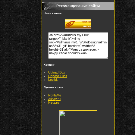
Рекомендованые сайты
Наша кнопка
Хостинг
Upload Box
Deposit Files
Letitbit
Лучшее в сети
NoNaMe
Allday.ru
Netz.ru