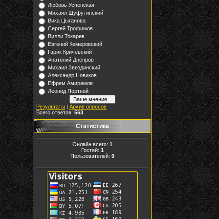
Любовь Успенская
Михаил Шуфутинский
Вика Цыганова
Сергей Трофимов
Вилли Токарев
Евгений Кемеровский
Гарик Кричевский
Анатолий Днепров
Михаил Звездинский
Александр Новиков
Ефрем Амирамов
Леонид Портной
Результаты
|
Архив опросов
Всего ответов:
563
Статистика
Онлайн всего:
1
Гостей:
1
Пользователей:
0