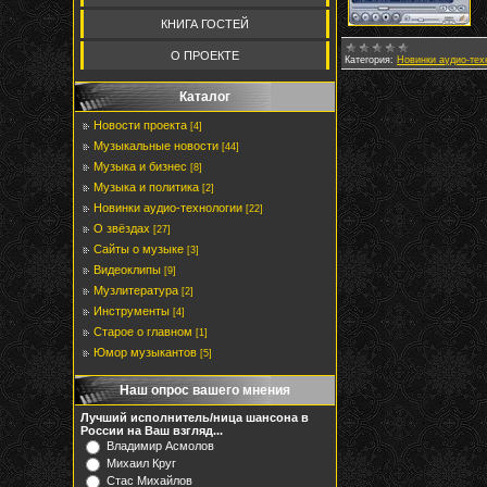
КНИГА ГОСТЕЙ
О ПРОЕКТЕ
Категория:
Новинки аудио-тех
Каталог
Новости проекта
[4]
Музыкальные новости
[44]
Музыка и бизнес
[8]
Музыка и политика
[2]
Новинки аудио-технологии
[22]
О звёздах
[27]
Сайты о музыке
[3]
Видеоклипы
[9]
Музлитература
[2]
Инструменты
[4]
Старое о главном
[1]
Юмор музыкантов
[5]
Наш опрос вашего мнения
Лучший исполнитель/ница шансона в
России на Ваш взгляд...
Владимир Асмолов
Михаил Круг
Стас Михайлов