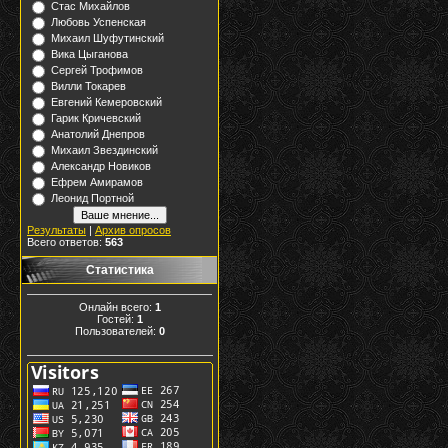
Стас Михайлов
Любовь Успенская
Михаил Шуфутинский
Вика Цыганова
Сергей Трофимов
Вилли Токарев
Евгений Кемеровский
Гарик Кричевский
Анатолий Днепров
Михаил Звездинский
Александр Новиков
Ефрем Амирамов
Леонид Портной
Результаты
|
Архив опросов
Всего ответов:
563
Статистика
Онлайн всего:
1
Гостей:
1
Пользователей:
0