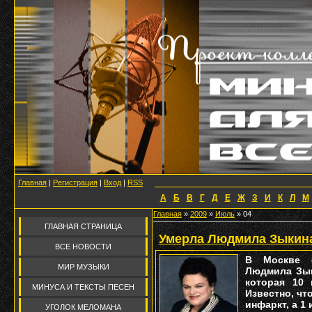
Главная
|
Регистрация
|
Вход
|
RSS
А
Б
В
Г
Д
Е
Ж
З
И
К
Л
М
Главная
»
2009
»
Июль
»
04
ГЛАВНАЯ СТРАНИЦА
Умерла Людмила Зыкин
ВСЕ НОВОСТИ
В Москве с
МИР МУЗЫКИ
Людмила Зык
которая 10
МИНУСА И ТЕКСТЫ ПЕСЕН
Известно, чт
инфаркт, а 1
УГОЛОК МЕЛОМАНА