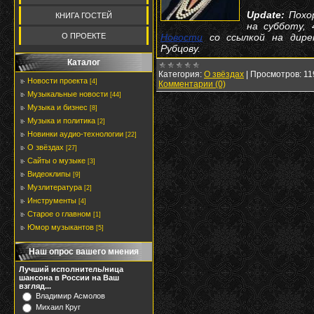
Update:
Похо
КНИГА ГОСТЕЙ
на субботу,
Новости
со ссылкой на дире
О ПРОЕКТЕ
Рубцову.
Каталог
Категория:
О звёздах
|
Просмотров:
11
Новости проекта
[4]
Комментарии (0)
Музыкальные новости
[44]
Музыка и бизнес
[8]
Музыка и политика
[2]
Новинки аудио-технологии
[22]
О звёздах
[27]
Сайты о музыке
[3]
Видеоклипы
[9]
Музлитература
[2]
Инструменты
[4]
Старое о главном
[1]
Юмор музыкантов
[5]
Наш опрос вашего мнения
Лучший исполнитель/ница
шансона в России на Ваш
взгляд...
Владимир Асмолов
Михаил Круг