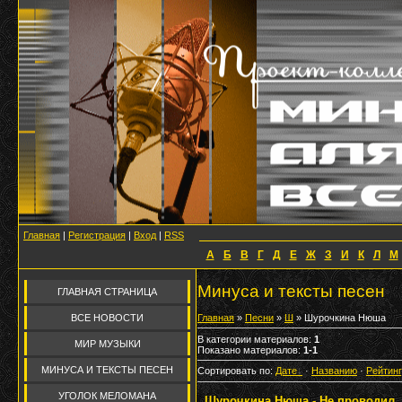
Главная
|
Регистрация
|
Вход
|
RSS
А
Б
В
Г
Д
Е
Ж
З
И
К
Л
М
Минуса и тексты песен
ГЛАВНАЯ СТРАНИЦА
ВСЕ НОВОСТИ
Главная
»
Песни
»
Ш
» Шурочкина Нюша
В категории материалов
:
1
МИР МУЗЫКИ
Показано материалов
:
1-1
МИНУСА И ТЕКСТЫ ПЕСЕН
Сортировать по
:
Дате
·
Названию
·
Рейтин
УГОЛОК МЕЛОМАНА
Шурочкина Нюша - Не проводил