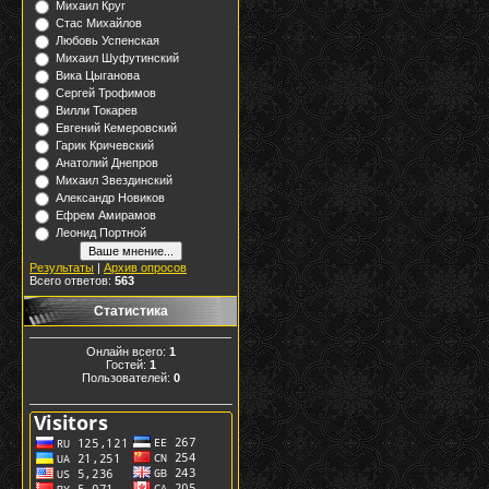
Михаил Круг
Стас Михайлов
Любовь Успенская
Михаил Шуфутинский
Вика Цыганова
Сергей Трофимов
Вилли Токарев
Евгений Кемеровский
Гарик Кричевский
Анатолий Днепров
Михаил Звездинский
Александр Новиков
Ефрем Амирамов
Леонид Портной
Результаты
|
Архив опросов
Всего ответов:
563
Статистика
Онлайн всего:
1
Гостей:
1
Пользователей:
0