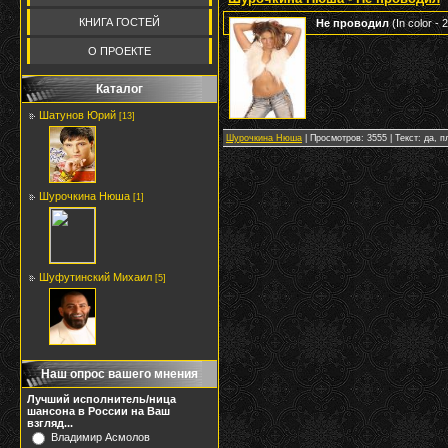
КНИГА ГОСТЕЙ
Не проводил
(In color - 2
О ПРОЕКТЕ
Каталог
Шатунов Юрий
[13]
Шурочкина Нюша
| Просмотров: 3555 | Текст: да, п
Шурочкина Нюша
[1]
Шуфутинский Михаил
[5]
Наш опрос вашего мнения
Лучший исполнитель/ница
шансона в России на Ваш
взгляд...
Владимир Асмолов