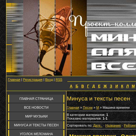
Главная
|
Регистрация
|
Вход
|
RSS
А
Б
В
Г
Д
Е
Ж
З
И
К
Л
М
Минуса и тексты песен
ГЛАВНАЯ СТРАНИЦА
ВСЕ НОВОСТИ
Главная
»
Песни
»
М
» Машина времени
В категории материалов
:
1
МИР МУЗЫКИ
Показано материалов
:
1-1
МИНУСА И ТЕКСТЫ ПЕСЕН
Сортировать по
:
Дате
·
Названию
·
Рейтин
УГОЛОК МЕЛОМАНА