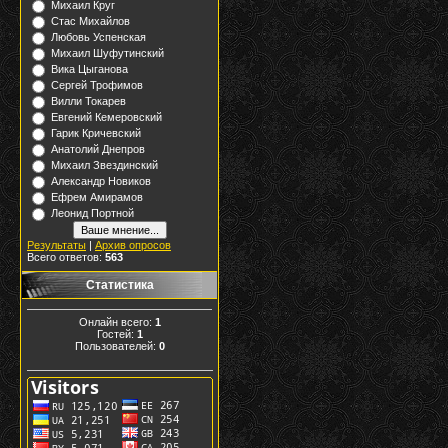
Михаил Круг
Стас Михайлов
Любовь Успенская
Михаил Шуфутинский
Вика Цыганова
Сергей Трофимов
Вилли Токарев
Евгений Кемеровский
Гарик Кричевский
Анатолий Днепров
Михаил Звездинский
Александр Новиков
Ефрем Амирамов
Леонид Портной
Результаты
|
Архив опросов
Всего ответов:
563
Статистика
Онлайн всего:
1
Гостей:
1
Пользователей:
0