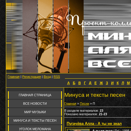
Главная
|
Регистрация
|
Вход
|
RSS
А
Б
В
Г
Д
Е
Ж
З
И
К
Л
М
Минуса и тексты песен
ГЛАВНАЯ СТРАНИЦА
ВСЕ НОВОСТИ
Главная
»
Песни
» П
В разделе материалов
:
23
МИР МУЗЫКИ
Показано материалов
:
21-23
МИНУСА И ТЕКСТЫ ПЕСЕН
Пугачёва Алла - А ты не знал
УГОЛОК МЕЛОМАНА
А ты не знал
(Да! - 1998 г