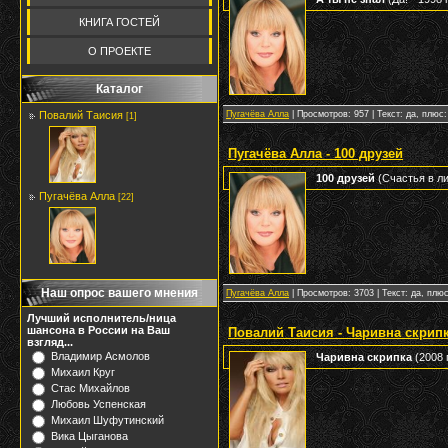
КНИГА ГОСТЕЙ
О ПРОЕКТЕ
Каталог
Повалий Таисия
Пугачёва Алла
| Просмотров: 957 | Текст: да, плюс:
[1]
Пугачёва Алла - 100 друзей
100 друзей
(Счастья в лич
Пугачёва Алла
[22]
Наш опрос вашего мнения
Пугачёва Алла
| Просмотров: 3703 | Текст: да, плюс
Лучший исполнитель/ница
шансона в России на Ваш
Повалий Таисия - Чаривна скрип
взгляд...
Владимир Асмолов
Чаривна скрипка
(2008 г
Михаил Круг
Стас Михайлов
Любовь Успенская
Михаил Шуфутинский
Вика Цыганова