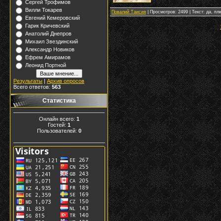
Сергей Трофимов
Вилли Токарев
Повалий Таисия
| Просмотров: 2499 | Текст: да, пл
Евгений Кемеровский
Гарик Кричевский
Анатолий Днепров
Михаил Звездинский
Александр Новиков
Ефрем Амирамов
Леонид Портной
Результаты
|
Архив опросов
Всего ответов:
563
Статистика
Онлайн всего:
1
Гостей:
1
Пользователей:
0