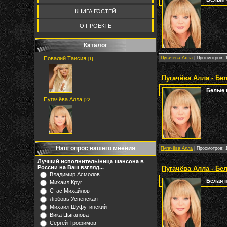
КНИГА ГОСТЕЙ
О ПРОЕКТЕ
Каталог
Повалий Таисия
Пугачёва Алла
| Просмотров: 1
[1]
Пугачёва Алла - Бе
Белые 
Пугачёва Алла
[22]
Наш опрос вашего мнения
Пугачёва Алла
| Просмотров: 1
Лучший исполнитель/ница шансона в
России на Ваш взгляд...
Пугачёва Алла - Бе
Владимир Асмолов
Белая 
Михаил Круг
Стас Михайлов
Любовь Успенская
Михаил Шуфутинский
Вика Цыганова
Сергей Трофимов