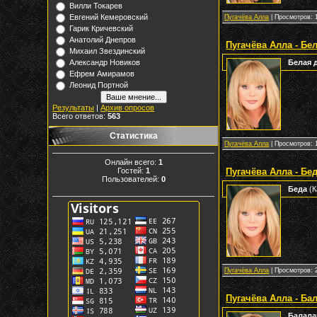
Вилли Токарев
Евгений Кемеровский
Пугачёва Алла
| Просмотров: 1
Гарик Кричевский
Анатолий Днепров
Пугачёва Алла - Бе
Михаил Звездинский
Александр Новиков
Белая 
Ефрем Амирамов
Леонид Портной
Результаты
|
Архив опросов
Всего ответов:
563
Статистика
Пугачёва Алла
| Просмотров: 1
Онлайн всего:
1
Гостей:
1
Пугачёва Алла - Бе
Пользователей:
0
Беда
(К
Пугачёва Алла
| Просмотров: 2
Пугачёва Алла - Ба
Балала