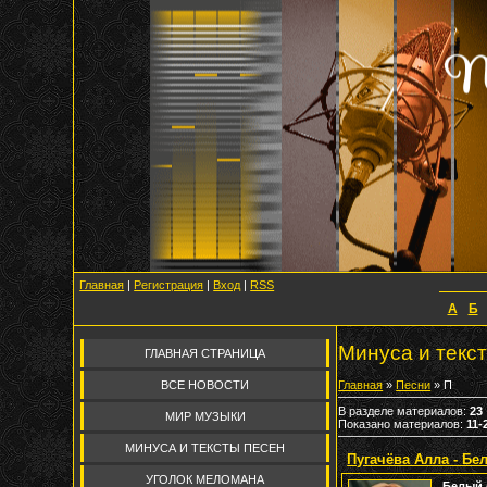
Главная
|
Регистрация
|
Вход
|
RSS
А
Б
Минуса и текс
ГЛАВНАЯ СТРАНИЦА
ВСЕ НОВОСТИ
Главная
»
Песни
» П
В разделе материалов
:
23
МИР МУЗЫКИ
Показано материалов
:
11-
МИНУСА И ТЕКСТЫ ПЕСЕН
Пугачёва Алла - Бе
УГОЛОК МЕЛОМАНА
Белый 