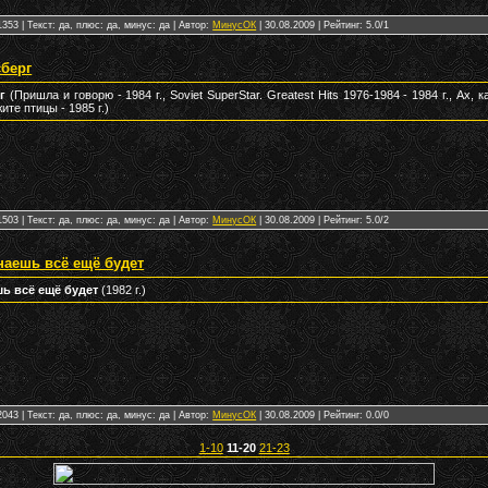
353 | Текст: да, плюс: да, минус: да | Автор:
МинусОК
|
30.08.2009
| Рейтинг: 5.0/1
сберг
г
(Пришла и говорю - 1984 г., Soviet SuperStar. Greatest Hits 1976-1984 - 1984 г., Ах, к
ите птицы - 1985 г.)
503 | Текст: да, плюс: да, минус: да | Автор:
МинусОК
|
30.08.2009
| Рейтинг: 5.0/2
знаешь всё ещё будет
шь всё ещё будет
(1982 г.)
043 | Текст: да, плюс: да, минус: да | Автор:
МинусОК
|
30.08.2009
| Рейтинг: 0.0/0
1-10
11-20
21-23