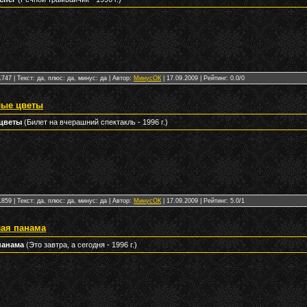
747 | Текст: да, плюс: да, минус: да | Автор:
МинусОК
|
17.09.2009
| Рейтинг: 0.0/0
лые цветы
цветы
(Билет на вчерашний спектакль - 1996 г.)
859 | Текст: да, плюс: да, минус: да | Автор:
МинусОК
|
17.09.2009
| Рейтинг: 5.0/1
лая панама
панама
(Это завтра, а сегодня - 1996 г.)