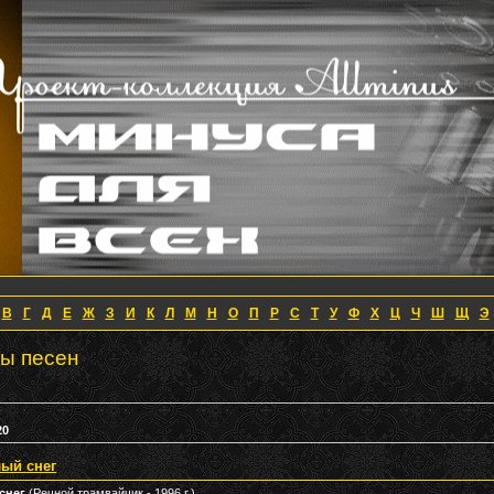
В
Г
Д
Е
Ж
З
И
К
Л
М
Н
О
П
Р
С
Т
У
Ф
Х
Ц
Ч
Ш
Щ
Э
ты песен
20
лый снег
снег
(Речной трамвайчик - 1996 г.)