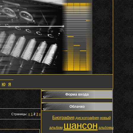
Ю
Я
Форма входа
Облачко
Страницы
:
«
1
2
3
»
Биография
дискография
новый
шансон
альбом
альбомы