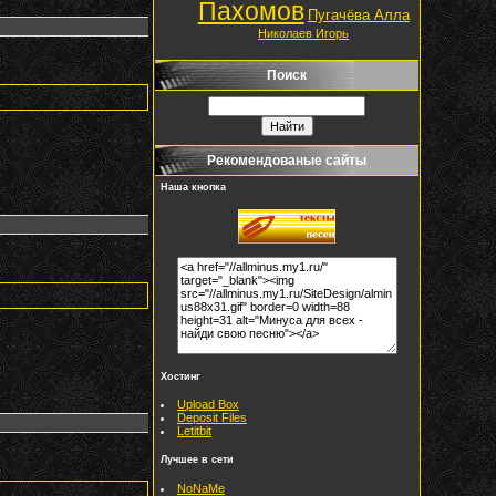
Пахомов
Пугачёва Алла
Николаев Игорь
Поиск
Рекомендованые сайты
Наша кнопка
Хостинг
Upload Box
Deposit Files
Letitbit
Лучшее в сети
NoNaMe