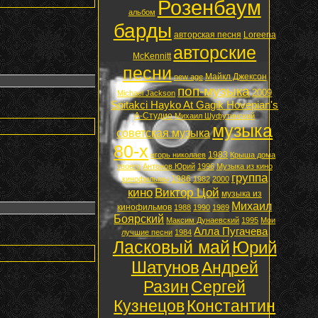
Розенбаум
альбом
барды
авторская песня
Loreena
авторские
McKennitt
песни
Майкл Джексон
new age
поп-музыка
2009
Michael Jackson
Spitakci Hayko At Gagik Hovepian's
А-Студио
Михаил Шуфутинский
музыка
советская музыка
80-х
1983
игорь николаев
Крыша дома
твоего
Антонов Юрий
1996
Музыка из кино
группа
1986
кинофильмы
1982
2000
кино
Виктор Цой
музыка из
Михаил
кинофильмов
1988
1990
1989
Боярский
Максим Дунаевский
1995
Мои
Алла Пугачева
лучшие песни
1984
Ласковый май
Юрий
Шатунов
Андрей
Разин
Сергей
Кузнецов
Константин