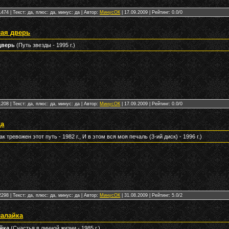
474 | Текст: да, плюс: да, минус: да | Автор:
МинусОК
|
17.09.2009
| Рейтинг: 0.0/0
лая дверь
дверь
(Путь звезды - 1995 г.)
208 | Текст: да, плюс: да, минус: да | Автор:
МинусОК
|
17.09.2009
| Рейтинг: 0.0/0
да
ак тревожен этот путь - 1982 г., И в этом вся моя печаль (3-ий диск) - 1996 г.)
298 | Текст: да, плюс: да, минус: да | Автор:
МинусОК
|
31.08.2009
| Рейтинг: 5.0/2
лалайка
йка
(Счастья в личной жизни - 1985 г.)