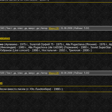
543 | Текст: да, плюс: да, минус: да | Автор:
МинусОК
|
31.08.2009
| Рейтинг: 5.0/1
лекино
ино
(Арлекино - 1975 г., Золотой Орфей 75 - 1975 г.,
Alla Pugаcheva
(Япония) - 1976 г., Ар
 (Финляндия) - 1980 г., Alla Pugachova (die UdSSR) (Германия) - 1980 г., Soviet SuperStar.
 Избраное (Live concert) - 1998 г., Ностальгия - 2002 г., Трилогия - 2008 г.)
100 | Текст: да, плюс: да, минус: да | Автор:
МинусОК
|
30.08.2009
| Рейтинг: 5.0/2
ло
Песни вместо писем (с
Удо Линденберг
) - 1988 г.)