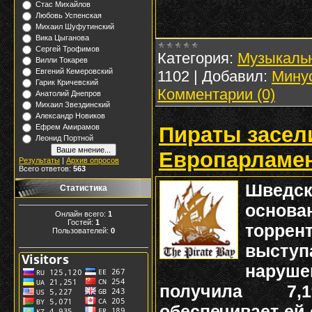
Стас Михайлов
Любовь Успенская
Михаил Шуфутинский
Вика Цыганова
Сергей Трофимов
Категория:
Музыкаль
Вилли Токарев
Евгений Кемеровский
1102
|
Добавил:
Мину
Гарик Кричевский
Комментарии (0)
Анатолий Днепров
Михаил Звездинский
Александр Новиков
Пираты засел
Ефрем Амирамов
Леонид Портной
Европарламе
Результаты
|
Архив опросов
Всего ответов:
563
Шведск
Статистика
основ
Онлайн всего:
1
Гостей:
1
торрент
Пользователей:
0
выступ
наруше
получила 7,
обеспечивает ей