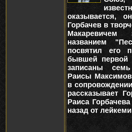
изве
оказывается, о
Горбачев в твор
Макаревичем
названием "Пе
посвятил его п
бывшей первой 
записаны сем
Раисы Максимов
в сопровождении
рассказывает Го
Раиса Горбачева
назад от лейкеми