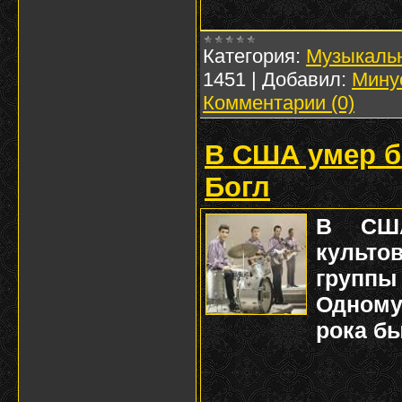
Категория:
Музыкаль
1451
|
Добавил:
Мину
Комментарии (0)
В США умер б
Богл
В США
культо
группы 
Одному
рока бы