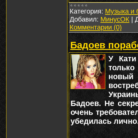
Категория:
Музыка и 
Добавил:
МинусОК
|
Комментарии (0)
Бадоев пораб
У Кати
тольк
новый 
востре
Украи
Бадоев. Не секре
очень требовате
убедилась лично