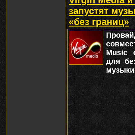
Virgin Media и
запустят муз
«без границ»
П
рова
совмест
Music 
для бе
музыки