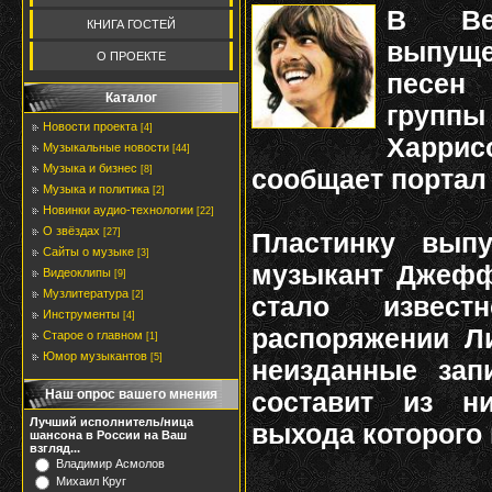
В Вел
КНИГА ГОСТЕЙ
выпуще
О ПРОЕКТЕ
песен 
Каталог
группы
Новости проекта
[4]
Харрис
Музыкальные новости
[44]
Музыка и бизнес
сообщает порта
[8]
Музыка и политика
[2]
Новинки аудио-технологии
[22]
О звёздах
[27]
Пластинку выпу
Сайты о музыке
[3]
музыкант Джефф 
Видеоклипы
[9]
Музлитература
[2]
стало извест
Инструменты
[4]
распоряжении Л
Старое о главном
[1]
Юмор музыкантов
[5]
неизданные зап
составит из н
Наш опрос вашего мнения
Лучший исполнитель/ница
выхода которого 
шансона в России на Ваш
взгляд...
Владимир Асмолов
Михаил Круг