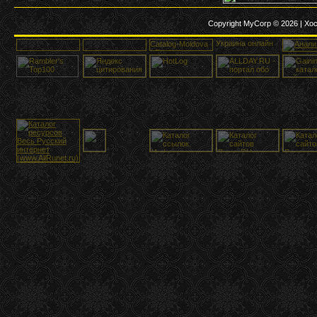
Copyright MyCorp © 2026
|
Хос