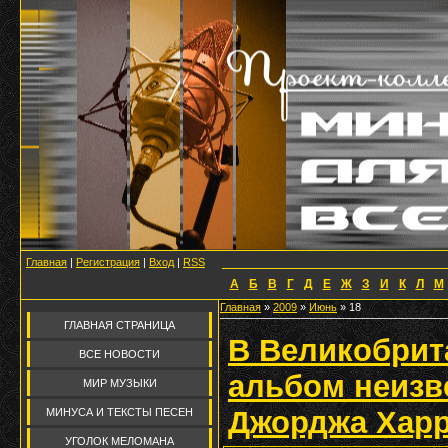
Главная
|
Регистрация
|
Вход
|
RSS
А
Б
В
Г
Д
Е
Ж
З
И
К
Л
М
Главная
»
2009
»
Июнь
»
18
ГЛАВНАЯ СТРАНИЦА
В Великобрит
ВСЕ НОВОСТИ
альбом неизв
МИР МУЗЫКИ
Джорджа Хар
МИНУСА И ТЕКСТЫ ПЕСЕН
УГОЛОК МЕЛОМАНА