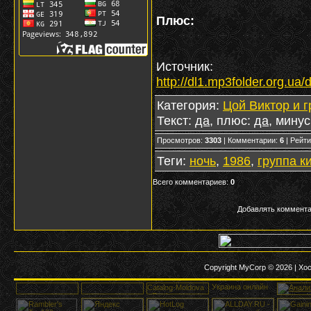
Плюс:
Источник
:
http://dl1.mp3folder.org.
Категория
:
Цой Виктор и г
Текст
:
да
,
плюс
:
да
,
минус
Просмотров
:
3303
|
Комментарии
:
6
|
Рейти
Теги
:
ночь
,
1986
,
группа к
Всего комментариев
:
0
Добавлять коммента
Copyright MyCorp © 2026
|
Хос