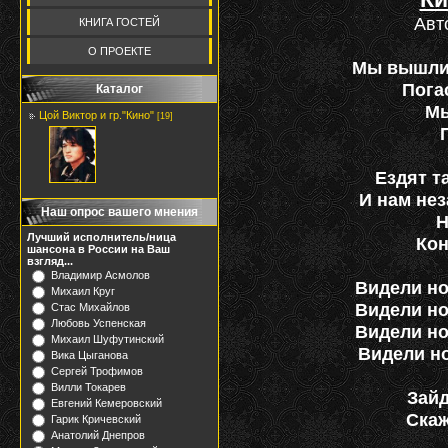
Авт
КНИГА ГОСТЕЙ
О ПРОЕКТЕ
Мы вышли 
Пога
Каталог
Мы
Цой Виктор и гр."Кино"
[19]
Ездят т
И нам нез
Наш опрос вашего мнения
Н
Лучший исполнитель/ница
Кон
шансона в России на Ваш
взгляд...
Владимир Асмолов
Видели но
Михаил Круг
Видели но
Стас Михайлов
Любовь Успенская
Видели но
Михаил Шуфутинский
Видели но
Вика Цыганова
Сергей Трофимов
Вилли Токарев
Зайд
Евгений Кемеровский
Скаж
Гарик Кричевский
Анатолий Днепров