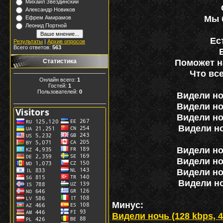
Михаил Звездинский
Александр Новиков
Мы 
Ефрем Амирамов
Леонид Портной
Ес
Результаты
|
Архив опросов
Всего ответов:
563
Поможет н
Статистика
Что все
Онлайн всего:
1
Гостей:
1
Пользователей:
0
Видели но
Видели но
Видели но
Видели но
Видели но
Видели но
Видели но
Видели но
Минус:
Видели ночь (128 kbps, 44