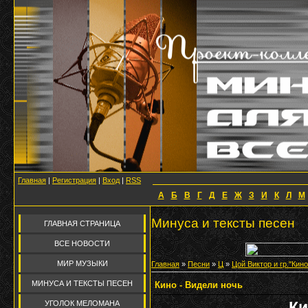
Главная
|
Регистрация
|
Вход
|
RSS
А
Б
В
Г
Д
Е
Ж
З
И
К
Л
М
Минуса и тексты песен
ГЛАВНАЯ СТРАНИЦА
ВСЕ НОВОСТИ
МИР МУЗЫКИ
Главная
»
Песни
»
Ц
»
Цой Виктор и гр."Кино
МИНУСА И ТЕКСТЫ ПЕСЕН
Кино - Видели ночь
Ки
УГОЛОК МЕЛОМАНА