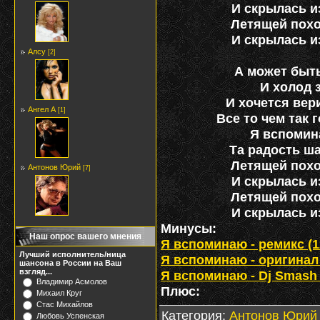
И скрылась и
Летящей похо
И скрылась и
Алсу
[2]
А может быть
И холод 
И хочется вер
Ангел А
[1]
Все то чем так 
Я вспомин
Та радость ш
Летящей похо
Антонов Юрий
[7]
И скрылась и
Летящей похо
И скрылась и
Минусы:
Наш опрос вашего мнения
Я вспоминаю - ремикс (12
Лучший исполнитель/ница
Я вспоминаю - оригинал (
шансона в России на Ваш
взгляд...
Я вспоминаю - Dj Smash (
Владимир Асмолов
Плюс:
Михаил Круг
Стас Михайлов
Категория
:
Антонов Юрий
Любовь Успенская