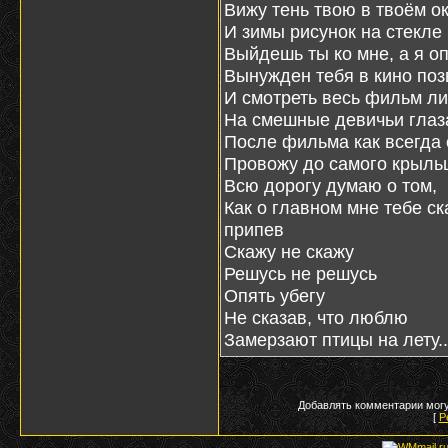
Вижу тень твою в твоём о
И зимы рисунок на стекле
Выйдешь ты ко мне, а я о
Вынужден тебя в кино поз
И смотреть весь фильм ли
На смешные девичьи глаз
После фильма как всегда 
Провожу до самого крыль
Всю дорогу думаю о том,
Как о главном мне тебе ск
припев
Скажу не скажу
Решусь не решусь
Опять убегу
Не сказав, что люблю
Замерзают птицы на лету..
Добавлять комментарии могу
[
Р