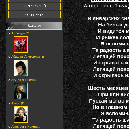
Автор слов: Л.Фа
КНИГА ГОСТЕЙ
О ПРОЕКТЕ
В январских сн
На белых д
Каталог
И видится 
А-Студио
[5]
И рыжее сол
Я вспомин
Та радость ш
Летящей похо
Абдулов Александр
[1]
И скрылась и
Летящей похо
И скрылась и
Агутин Леонид
[5]
Шесть месяцев
Пришли нио
Пускай мы во м
Алиса
[1]
Но в главном
Я вспомин
Та радость ш
Летящей похо
Аллегрова Ирина
[1]