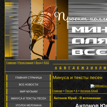
Главная
|
Регистрация
|
Вход
|
RSS
А
Б
В
Г
Д
Е
Ж
З
И
К
Л
М
Минуса и тексты песен
ГЛАВНАЯ СТРАНИЦА
ВСЕ НОВОСТИ
Главная
»
Песни
»
А
»
Антонов Юрий
МИР МУЗЫКИ
Антонов Юрий - Я вспоминаю
МИНУСА И ТЕКСТЫ ПЕСЕН
Антонов Юр
УГОЛОК МЕЛОМАНА