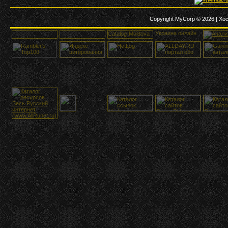
Copyright MyCorp © 2026
|
Хос