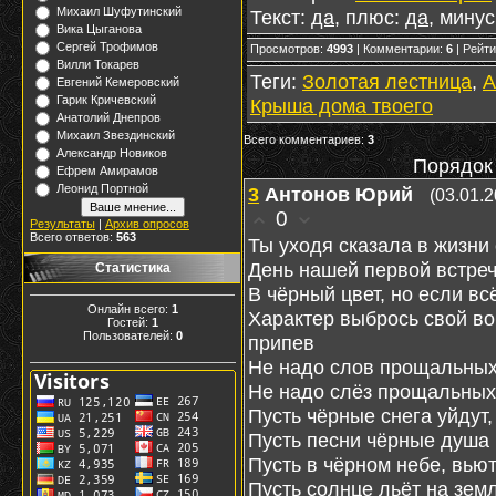
Михаил Шуфутинский
Текст
:
да
,
плюс
:
да
,
минус
Вика Цыганова
Сергей Трофимов
Просмотров
:
4993
|
Комментарии
:
6
|
Рейти
Вилли Токарев
Теги
:
Золотая лестница
,
А
Евгений Кемеровский
Гарик Кричевский
Крыша дома твоего
Анатолий Днепров
Михаил Звездинский
Всего комментариев
:
3
Александр Новиков
Порядок
Ефрем Амирамов
Леонид Портной
3
Антонов Юрий
(03.01.2
0
Результаты
|
Архив опросов
Всего ответов:
563
Ты уходя сказала в жизни 
День нашей первой встре
Статистика
В чёрный цвет, но если вс
Онлайн всего:
1
Характер выбрось свой во
Гостей:
1
Пользователей:
0
припев
Не надо слов прощальных 
Не надо слёз прощальных
Пусть чёрные снега уйдут,
Пусть песни чёрные душа 
Пусть в чёрном небе, вью
Пусть солнце льёт на зем