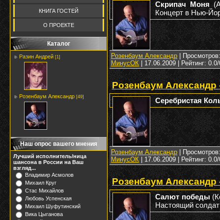
Скрипач Моня
(А
КНИГА ГОСТЕЙ
Концерт в Нью-Йорк
О ПРОЕКТЕ
Каталог
Розенбаум Александр
| Просмотров: 
Разин Андрей
[1]
МинусОК
|
17.06.2009
| Рейтинг: 0.0/
Розенбаум Александр 
Розенбаум Александр
[49]
Серебристая Ко
Наш опрос вашего мнения
Розенбаум Александр
| Просмотров: 
Лучший исполнитель/ница
МинусОК
|
17.06.2009
| Рейтинг: 0.0/
шансона в России на Ваш
взгляд...
Владимир Асмолов
Розенбаум Александр 
Михаил Круг
Стас Михайлов
Салют победы
(К
Любовь Успенская
Настоящий солдат -
Михаил Шуфутинский
Вика Цыганова