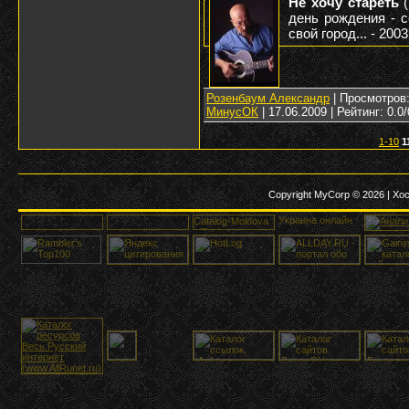
Не хочу стареть
(
день рождения - с
свой город... - 2003 
Розенбаум Александр
| Просмотров: 
МинусОК
|
17.06.2009
| Рейтинг: 0.0/
1-10
1
Copyright MyCorp © 2026
|
Хос