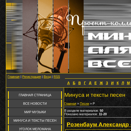
Главная
|
Регистрация
|
Вход
|
RSS
А
Б
В
Г
Д
Е
Ж
З
И
К
Л
М
Минуса и тексты песен
ГЛАВНАЯ СТРАНИЦА
ВСЕ НОВОСТИ
Главная
»
Песни
» Р
В разделе материалов
:
50
МИР МУЗЫКИ
Показано материалов
:
11-20
МИНУСА И ТЕКСТЫ ПЕСЕН
Розенбаум Александр 
УГОЛОК МЕЛОМАНА