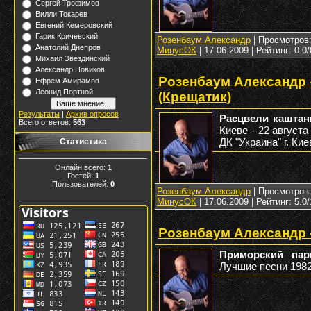
Сергей Трофимов
Вилли Токарев
Евгений Кемеровский
Гарик Кричевский
Розенбаум Александр
| Просмотров: 
Анатолий Днепров
МинусОК
|
17.06.2009
| Рейтинг: 0.0/
Михаил Звездинский
Александр Новиков
Розенбаум Александр 
Ефрем Амирамов
Леонид Портной
(Крещатик)
Результаты
|
Архив опросов
Расцвели каштан
Всего ответов:
563
Киеве - 22 августа 
ДК "Украина" г. Кие
Статистика
Онлайн всего:
1
Гостей:
1
Пользователей:
0
Розенбаум Александр
| Просмотров: 
МинусОК
|
17.06.2009
| Рейтинг: 5.0/
Розенбаум Александр 
Приморский па
Лучшие песни 1982-