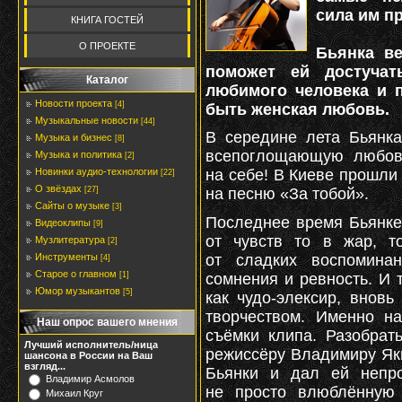
сила им п
КНИГА ГОСТЕЙ
О ПРОЕКТЕ
Бьянка ве
поможет ей достучат
Каталог
любимого человека и п
Новости проекта
[4]
быть женская любовь.
Музыкальные новости
[44]
В середине лета Бьянка
Музыка и бизнес
[8]
всепоглощающую любов
Музыка и политика
[2]
Новинки аудио-технологии
на себе! В Киеве прошли
[22]
О звёздах
[27]
на песню «За тобой».
Сайты о музыке
[3]
Последнее время Бьянке
Видеоклипы
[9]
от чувств то в жар, т
Музлитература
[2]
от сладких воспомина
Инструменты
[4]
Старое о главном
сомнения и ревность. И т
[1]
Юмор музыкантов
[5]
как чудо-элексир, внов
творчеством. Именно н
Наш опрос вашего мнения
съёмки клипа. Разобрат
Лучший исполнитель/ница
режиссёру Владимиру Як
шансона в России на Ваш
взгляд...
Бьянки и дал ей непр
Владимир Асмолов
не просто влюблённую 
Михаил Круг