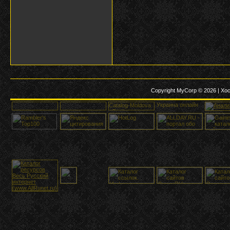
Copyright MyCorp © 2026
|
Хос