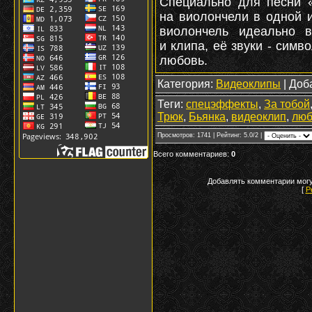
Специально для песни «
на виолончели в одной и
виолончель идеально в
и клипа, её звуки - симв
любовь.
Категория
:
Видеоклипы
|
Доб
Теги
:
спецэффекты
,
За тобой
Трюк
,
Бьянка
,
видеоклип
,
люб
Просмотров
: 1741 |
Рейтинг
: 5.0/2 |
Всего комментариев
:
0
Добавлять комментарии могу
[
Р