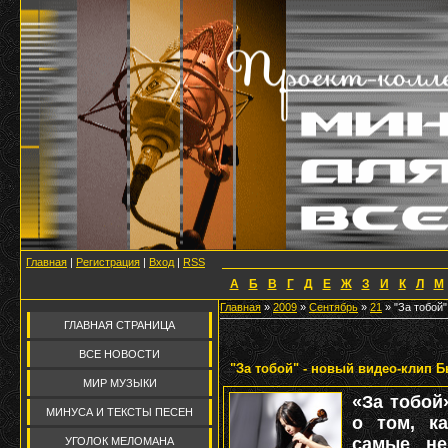
Главная
|
Регистрация
|
Вход
|
RSS
А
Б
В
Г
Д
Е
Ж
З
И
К
Л
М
Главная
»
2009
»
Сентябрь
»
21
» "За тобой"
ГЛАВНАЯ СТРАНИЦА
ВСЕ НОВОСТИ
"За тобой" - новый видео-клип 
МИР МУЗЫКИ
«За тобой
МИНУСА И ТЕКСТЫ ПЕСЕН
о том, к
самые не
УГОЛОК МЕЛОМАНА