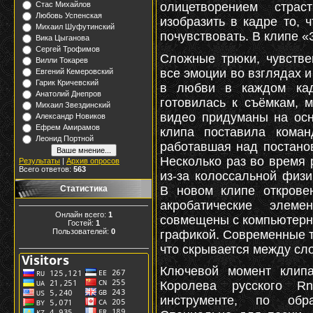
олицетворением стра
Стас Михайлов
Любовь Успенская
изобразить в кадре то, 
Михаил Шуфутинский
почувствовать. В клипе 
Вика Цыганова
Сергей Трофимов
Сложные трюки, чувстве
Вилли Токарев
все эмоции во взглядах и
Евгений Кемеровский
Гарик Кричевский
в любви в каждом кад
Анатолий Днепров
готовилась к съёмкам, 
Михаил Звездинский
видео придуманы на осн
Александр Новиков
Ефрем Амирамов
клипа поставила команд
Леонид Портной
работавшая над постано
Несколько раз во время 
Результаты
|
Архив опросов
Всего ответов:
563
из-за колоссальной физи
В новом клипе открове
Статистика
акробатические элем
Онлайн всего:
1
совмещены с компьютерн
Гостей:
1
Пользователей:
0
графикой. Современные т
что скрывается между сл
Ключевой момент клипа
Королева русского R
инструменте, по обр