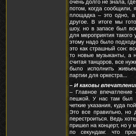
очень долго не знала, гд
потом, когда сообщили, 
площадка – это одно, а
другое. В итоге мы гот
шоу, но в запасе был вс
для мероприятия такого у
этому надо было подходи
это как страшный сон: вс
то новые музыканты, а 
считая танцоров, все нуж
было исполнить живьем
партии для оркестра...
– И каковы впечатлени
– Главное впечатление 
пешкой. У нас там был 
четкие указания, куда пой
Это все правильно, но 
перестроиться. Ведь хоте
пришел на концерт, но у 
по секундам: что прои