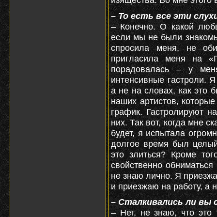
– То есть все эти слу
– Конечно. О какой люб
если мы не были знаком
спросила меня, не об
пригласила меня на «
порадовалась – у ме
интенсивные гастроли. Я
а не на словах, как это
наших артистов, которые
график. Гастролируют н
них. Так вот, когда мне с
будет, я испытала огром
долгое время был целый
это злиться? Кроме тог
свойственно обниматься 
не знаю лично. Я приезжа
и приезжаю на работу, а н
– Сталкивались ли вы 
– Нет, не знаю, что это