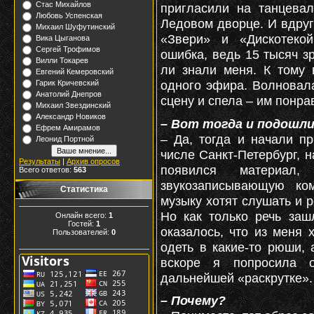
Стас Михайлов
пригласили на танцева
Любовь Успенская
Ледовом дворце. И вдруг
Михаил Шуфутинский
«Звери» и «Дискотекой
Вика Цыганова
Сергей Трофимов
ошибка, ведь 15 тысяч з
Вилли Токарев
ли знали меня. К тому
Евгений Кемеровский
одного эфира. Волновала
Гарик Кричевский
Анатолий Днепров
сцену и спела – им понра
Михаил Звездинский
Александр Новиков
– Вот тогда и подошл
Ефрем Амирамов
– Да, тогда и начали п
Леонид Портной
числе Санкт-Петербург, 
Результаты
|
Архив опросов
появился материа
Всего ответов:
563
звукозаписывающую ко
Статистика
музыку хотят слушать и р
Но как только речь заш
Онлайн всего:
1
Гостей:
1
оказалось, что из меня 
Пользователей:
0
одеть в какие-то рюши, 
вскоре я попросила 
дальнейшей «раскрутке».
– Почему?