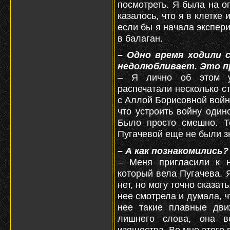
посмотреть. Я была на о
казалось, что я в клетке 
если бы я начала экспер
в балаган.
– Одно время ходили с
недолюбливает. Это п
– Я лично об этом у
распечатали несколько ст
с Аллой Борисовной войн
что устроить войну один
Было просто смешно. Т
Пугачевой еще не были з
– А как познакомились?
– Меня пригласили к 
который вела Пугачева. 
нет, но могу точно сказат
нее смотрела и думала, чт
нее такие плавные дви
лишнего слова, она в
изящества. Во мне этого 