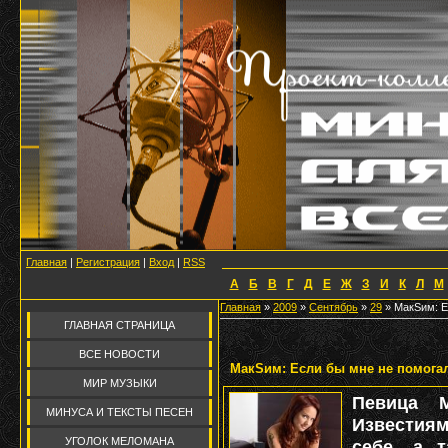
Главная
|
Регистрация
|
Вход
|
RSS
А
Б
В
Г
Д
Е
Ж
З
И
К
Л
М
Главная
»
2009
»
Сентябрь
»
29
» МакSим: Е
ГЛАВНАЯ СТРАНИЦА
ВСЕ НОВОСТИ
МакSим: Если бы мне не помогал
МИР МУЗЫКИ
Певица 
МИНУСА И ТЕКСТЫ ПЕСЕН
Известиям
УГОЛОК МЕЛОМАНА
себе, а т