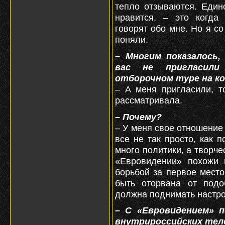
тепло отзываются. Един
нравится, – это когда
говорят обо мне. Но я со
поняли.
– Многим показалось,
вас не пригласил
отборочном туре на кон
– А меня пригласили, т
рассматривала.
– Почему?
– У меня свое отношение 
все не так просто, как 
много политики, а творче
«Евровидении» похожи 
борьбой за первое место
быть оторвана от подо
должна поднимать настрое
– С «Евровидением» п
внутрироссийских тел