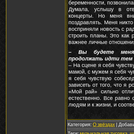
беременности, позвонила 
Думала, услышу в отв
концерты. Но меня вн
поздравлять. Меня никто 
восприняли новость с ра
строить планы. Это как р
важнее личные отношения
– Вы будете меня
продолжать идти тем 
– На сцене я себя чувств
мамой, с мужем я себя ч
я себя чувствую собесе
зависеть от того, что я 
«Мой рай» сильно отли
естественно. Все равно 
людям и к жизни, и соотв
Категория
:
О звёздах
|
Добав
Теги
:
музыкальная тусовка
,
ш