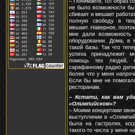
– Понимаете, тот образ с
не было возможности быт
сбивает и мешает работа
полную свободу в твор
мешает. Наверное, поэтом
мне дали возможность 
оборудовании. Дома, в 
такой базы. Так что тепе
успеха принадлежит м
помощь тех людей, 
сарафанному радио дели
более что у меня напроч
Если бы мне не помогали
ресторанам.
– Кстати, как вам уд
«Олимпийском»?
– Моими концертами зани
выступлении в «Олимпий
была на гастролях, ког
такого-то числа у меня 