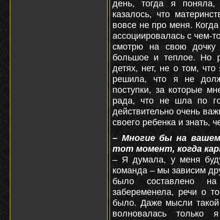
день, тогда я поняла,
казалось, что материнст
вовсе не про меня. Когд
ассоциировалась с чем-то
смотрю на свою дочку 
большое и теплое. Но р
детях, нет, не о том, чт
решила, что я не долж
поступки, за которые мн
рада, что не шла по г
действительно очень важн
своего ребенка и знать, ч
– Многие бы на ваше
тот момент, когда карь
– Я думала, у меня буд
команда – мы зависим дру
было составлено на
забеременела, речи о т
было. Даже мысли такой 
волновалась только 