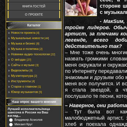
стороне ш
КНИГА ГОСТЕЙ
с музыкал
О ПРОЕКТЕ
- МакSим,
Каталог
тройке лидеров. Обы
артист, за плечами ко
Новости проекта
[4]
Музыкальные новости
[44]
легенде, всего доб
Музыка и бизнес
[8]
действительно так?
Музыка и политика
[2]
– Мне тоже очень многи
Новинки аудио-технологии
[22]
назвать громкими слова
О звёздах
[27]
меня окружали и окружаю
Сайты о музыке
[3]
по Интернету передавали
Видеоклипы
[9]
Музлитература
знакомым и друзьям обо м
[2]
Инструменты
[4]
меня все получится. И вс
Старое о главном
[1]
я стала звездой, а 
Юмор музыкантов
[5]
послушало те песни, кото
Наш опрос вашего мнения
– Наверное, они работ
Лучший исполнитель/ница
– Тут была вот как
шансона в России на Ваш
взгляд...
малобюджетный артист, 
Владимир Асмолов
хлеб и поехала однажд
Михаил Круг